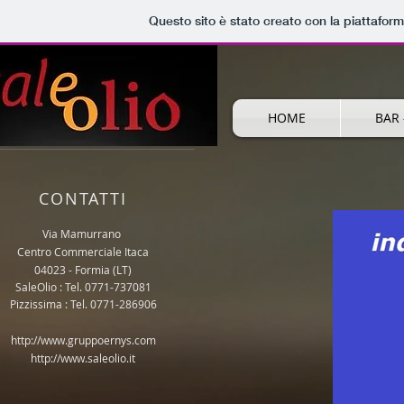
Questo sito è stato creato con la piattafor
HOME
BAR 
CONTATTI
Via Mamurrano
Centro Commerciale Itaca
04023 - Formia (LT)
SaleOlio : Tel. 0771-737081
Pizzissima : Tel. 0771-286906
http://www.gruppoernys.com
http://www.saleolio.it