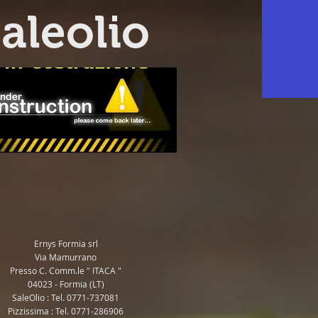
saleolio
QRCode
Ernys Formia srl
Via Mamurrano
Presso C. Comm.le " ITACA "
04023 - Formia (LT)
SaleOlio : Tel. 0771-737081
Pizzissima : Tel. 0771-286906